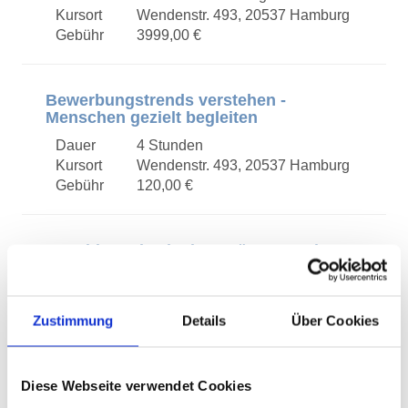
Kursort
Wendenstr. 493, 20537 Hamburg
Gebühr
3999,00 €
Bewerbungstrends verstehen -
Menschen gezielt begleiten
Dauer
4 Stunden
Kursort
Wendenstr. 493, 20537 Hamburg
Gebühr
120,00 €
Coaching mit Glaubenssätzen - „Bitte
weg mit dem Glaubenssatz!“
Dauer
7 Stunden (1Tag)
Kursort
Wendenstr. 493, 20537 Hamburg
Zustimmung
Details
Über Cookies
Gebühr
210,00 €
Diese Webseite verwendet Cookies
Coaching-Werkzeuge Kompakt (1-8) -