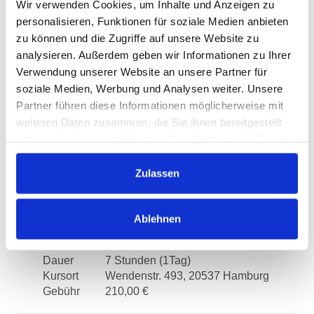
Wir verwenden Cookies, um Inhalte und Anzeigen zu
Ein praxisnahes Intensivtraining
personalisieren, Funktionen für soziale Medien anbieten
Dauer
52 Stunden (8 Tage)
zu können und die Zugriffe auf unsere Website zu
Kursort
Wendenstr. 493, 20537 Hamburg
analysieren. Außerdem geben wir Informationen zu Ihrer
Gebühr
1560,00 €
Verwendung unserer Website an unsere Partner für
soziale Medien, Werbung und Analysen weiter. Unsere
Partner führen diese Informationen möglicherweise mit
Entscheidungscoaching - Systemische
weiteren Daten zusammen, die Sie ihnen bereitgestellt
Coachingtechniken
haben oder die sie im Rahmen Ihrer Nutzung der Dienste
Dauer
4 Stunden
gesammelt haben.
Kursort
Wendenstr. 493, 20537 Hamburg
Zulassen
Gebühr
90,00 €
Ablehnen
Fall- und Fachberatung für Kitas -
Supervision für Kita Mitarbeiter:innen
Dauer
7 Stunden (1Tag)
Kursort
Wendenstr. 493, 20537 Hamburg
Gebühr
210,00 €