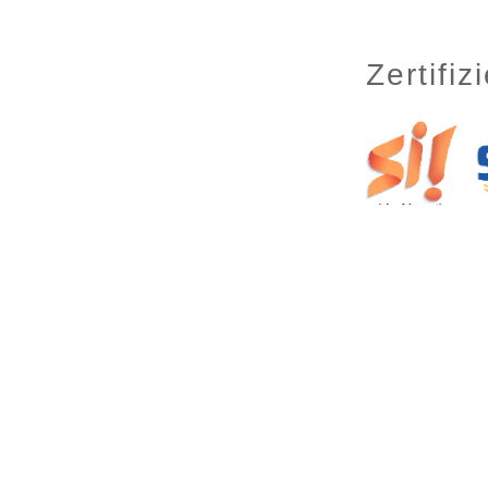
Zertifi
SocialAc