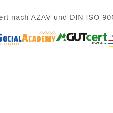
ziert nach AZAV und DIN ISO 9
Home
Kontakt
Login
Datenschutz
Impressum
AGB
ademy
E-Mail: