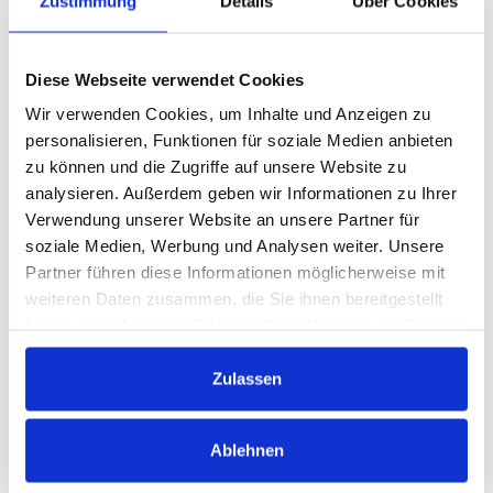
Zustimmung
Details
Über Cookies
Dienst- und Werkverträge
Sicherungsverträge
Bevollmächtigungen
Diese Webseite verwendet Cookies
Handelsvertreterverträge
Wir verwenden Cookies, um Inhalte und Anzeigen zu
Mietverträge
personalisieren, Funktionen für soziale Medien anbieten
zu können und die Zugriffe auf unsere Website zu
Ziele
analysieren. Außerdem geben wir Informationen zu Ihrer
Verwendung unserer Website an unsere Partner für
Mit den Grundlagen des deutschen Vertragsrechts
soziale Medien, Werbung und Analysen weiter. Unsere
wird Vertrautheit vermittelt, und die Kenntnisse
Partner führen diese Informationen möglicherweise mit
werden sicher auf verschiedene Arten von
weiteren Daten zusammen, die Sie ihnen bereitgestellt
Verträgen angewendet.
haben oder die sie im Rahmen Ihrer Nutzung der Dienste
Zielgruppe
gesammelt haben.
Zulassen
Das Seminar richtet sich an die Geschäftsführung
sowie an alle Fach- und Führungskräfte, die
Verträge aufsetzen, schließen oder Kund:innen und
Ablehnen
Geschäftspartner:innen zum Vertragsabschluss
beraten.