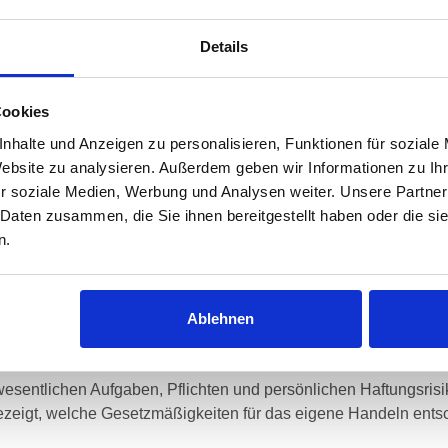
afrechtliche Haftung
solvenzverschleppung
Details
rug und Sonderfälle des Betrugs
enthalten von Arbeitsentgelt
Cookies
treue
euerhinterziehung
nhalte und Anzeigen zu personalisieren, Funktionen für soziale
Website zu analysieren. Außerdem geben wir Informationen zu I
PFLICHTEN VON
ßnahmen zur Verringerung von Haftungsrisiken
r soziale Medien, Werbung und Analysen weiter. Unsere Partner
NNEN UND GMBH-
ganisation von Abläufen und Prozessen
 Daten zusammen, die Sie ihnen bereitgestellt haben oder die s
tfallpläne, Vorsorge gegen außergewöhnliche Situationen
HRER:INNEN
n.
rrektes Handeln bei strafrechtlichen Ermittlungsmaßnahmen
ndeln des Geschäftsführers/ Prokuristen in der Unternehmenskr
O-Versicherung
Ablehnen
le
esentlichen Aufgaben, Pflichten und persönlichen Haftungsrisi
ezeigt, welche Gesetzmäßigkeiten für das eigene Handeln ents