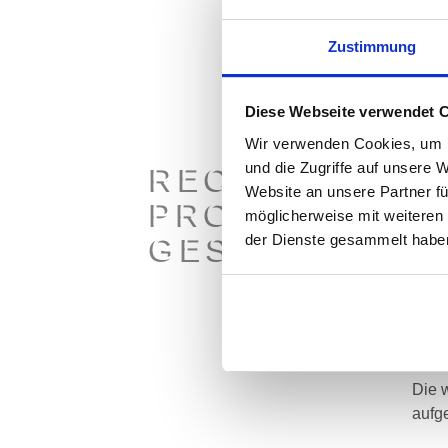
• Str
- In
Zustimmung
- Bet
- Vor
Diese Webseite verwendet 
- Un
- St
Wir verwenden Cookies, um I
und die Zugriffe auf unsere 
RECHTE UND 
• Ma
Website an unsere Partner fü
PROKURIST:I
- Or
möglicherweise mit weiteren
- No
GESCHÄFTSFÜ
der Dienste gesammelt habe
- Ko
- Ha
- D&
Zie
Die w
aufg