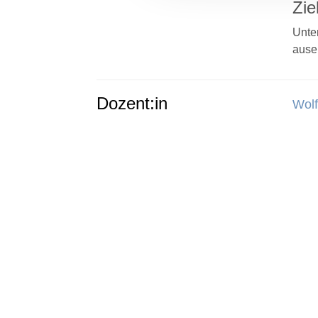
Zie
Unte
ause
Dozent:in
Wolf