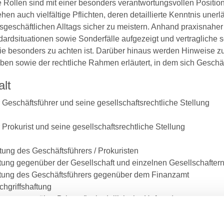
e Rollen sind mit einer besonders verantwortungsvollen Positi
hen auch vielfältige Pflichten, deren detaillierte Kenntnis uner
tsgeschäftlichen Alltags sicher zu meistern. Anhand praxisnahe
ardsituationen sowie Sonderfälle aufgezeigt und vertragliche so
die besonders zu achten ist. Darüber hinaus werden Hinweise zu
ben sowie der rechtliche Rahmen erläutert, in dem sich Geschä
alt
 Geschäftsführer und seine gesellschaftsrechtliche Stellung
 Prokurist und seine gesellschaftsrechtliche Stellung
tung des Geschäftsführers / Prokuristen
ftung gegenüber der Gesellschaft und einzelnen Gesellschafter
ftung des Geschäftsführers gegenüber dem Finanzamt
chgriffshaftung
tung gegenüber Dritten (insb. deliktische Haftung)
ftung gegenüber Sozialversicherungsträgern