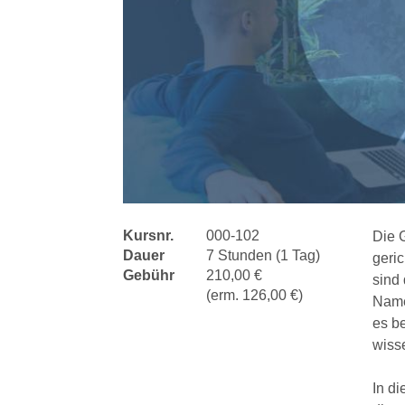
Kursnr.
000-102
Die 
Dauer
7 Stunden (1 Tag)
geric
Gebühr
210,00 €
sind 
(erm. 126,00 €)
Name
es b
wisse
In d