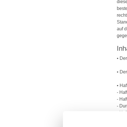
dies
beste
rech
Stand
auf 
gege
Inh
• Der
• Der
• Haf
- Ha
- Ha
- Dur
- Haf
- Ha