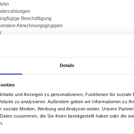
llohn
nderzahlungen
ringfügige Beschäftigung
sondere Abrechnungsgruppen
V
isekosten
le
zweitägige Lohn- und Gehaltsabrechnungsschulung vermittelt d
Details
ltsabrechnung relevante Wissen entsprechend dem neuesten Ge
alversicherungsrecht. Im Zentrum stehen dabei die verschiedene
Cookies
derjahres in der Lohn- und Gehaltsbuchhaltung einmalig oder p
rungen im Lohnsteuer- und Sozialversicherungsrecht.
nhalte und Anzeigen zu personalisieren, Funktionen für soziale
Website zu analysieren. Außerdem geben wir Informationen zu I
NUNG
lgruppe
r soziale Medien, Werbung und Analysen weiter. Unsere Partner
 Daten zusammen, die Sie ihnen bereitgestellt haben oder die s
t nur für Fach- und Führungskräfte aus Personalmanagement 
n.
der:innen und Geschäftsführer:innen, die die Lohnbuchhaltung