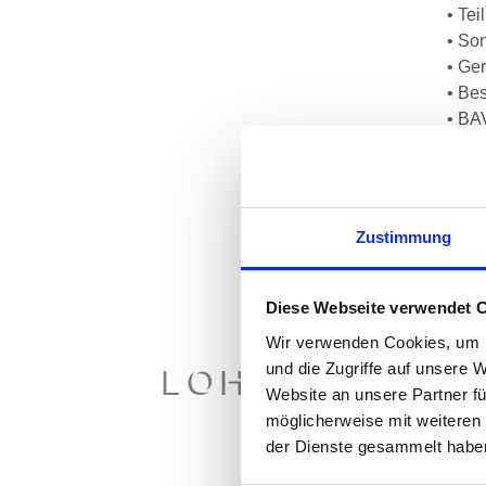
• Tei
• So
• Ge
• Be
• BA
• Re
Zie
Die 
Zustimmung
Geha
Sozi
Diese Webseite verwendet 
Kalen
Ände
Wir verwenden Cookies, um I
und die Zugriffe auf unsere 
LOHNABRECH
Zie
Website an unsere Partner fü
möglicherweise mit weiteren
Nich
der Dienste gesammelt habe
Grün