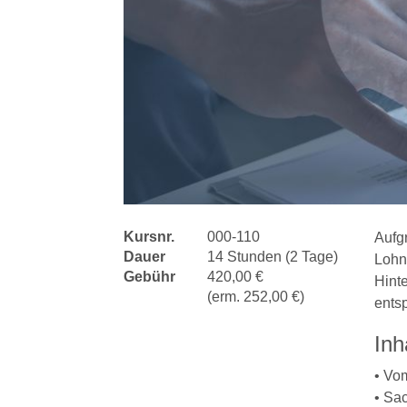
Kursnr.
000-110
Aufg
Dauer
14 Stunden (2 Tage)
Lohn
Gebühr
420,00 €
Hint
(erm. 252,00 €)
ents
Inh
• Vo
• Sa