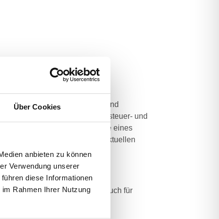
as zur Durchführung der Lohn- und
Über Cookies
setzesstand im Arbeits-, Lohnsteuer- und
n Arbeitsprozesse, die im Laufe eines
eriodisch anfallen, sowie die aktuellen
 Medien anbieten zu können
hrer Verwendung unserer
 führen diese Informationen
ie im Rahmen Ihrer Nutzung
und Rechnungswesen, sondern auch für
 selbst übernehmen