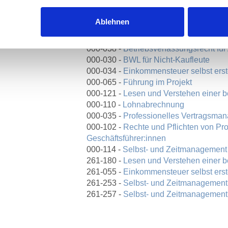
gang Hein
Weitere Kurse
Ablehnen
000-002 -
Arbeitsrecht für Führungskräf
000-038 -
Betriebsverfassungsrecht für
000-030 -
BWL für Nicht-Kaufleute
000-034 -
Einkommensteuer selbst erst
000-065 -
Führung im Projekt
000-121 -
Lesen und Verstehen einer b
000-110 -
Lohnabrechnung
000-035 -
Professionelles Vertragsma
000-102 -
Rechte und Pflichten von Pr
Geschäftsführer:innen
000-114 -
Selbst- und Zeitmanagement
261-180 -
Lesen und Verstehen einer b
261-055 -
Einkommensteuer selbst erst
261-253 -
Selbst- und Zeitmanagement
261-257 -
Selbst- und Zeitmanagement