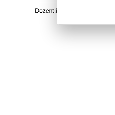
Dozent:in
Wolf