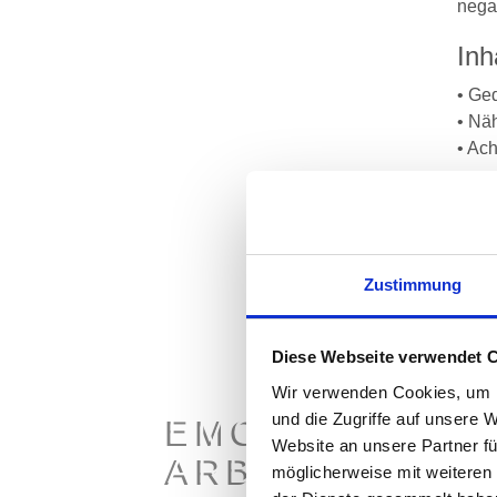
negat
Inh
• Ge
• Nä
• Ac
Zie
Meth
Zie
Zustimmung
Das 
Diese Webseite verwendet 
Wir 
Wir verwenden Cookies, um I
Dies
und die Zugriffe auf unsere 
EMOTIONALE 
erarb
Website an unsere Partner fü
geme
ARBEITSALLT
möglicherweise mit weiteren