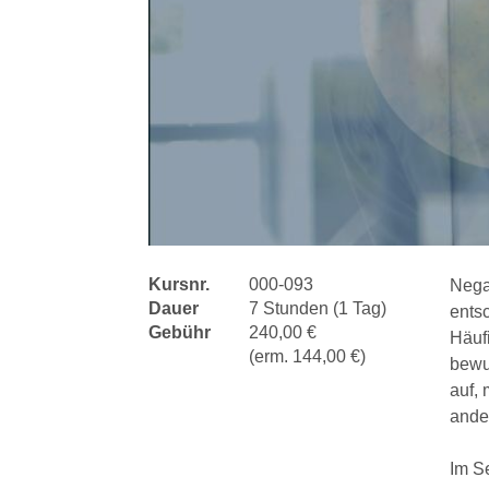
Kursnr.
000-093
Nega
Dauer
7 Stunden (1 Tag)
ents
Gebühr
240,00 €
Häufi
(erm. 144,00 €)
bewu
auf,
ande
Im S