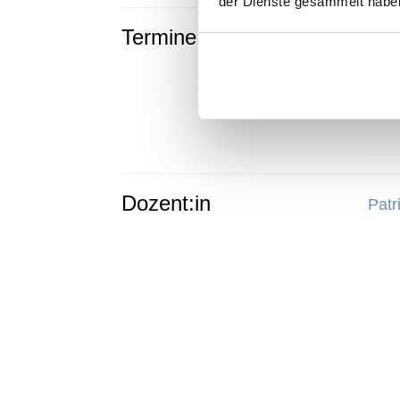
der Dienste gesammelt habe
Termine
Je
26
Dozent:in
Patr