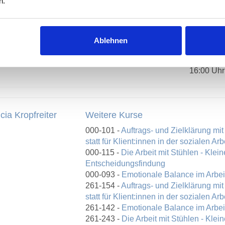
n.
tzt anmelden
Datum
Ablehnen
1-142 - Emotionale Balance im Arbeitsalltag
Mo., 14.0
Uhr- Mo.,
16:00 Uhr
icia Kropfreiter
Weitere Kurse
000-101 -
Auftrags- und Zielklärung mit
statt für Klient:innen in der sozialen Arb
000-115 -
Die Arbeit mit Stühlen - Klei
Entscheidungsfindung
000-093 -
Emotionale Balance im Arbeit
261-154 -
Auftrags- und Zielklärung mit
statt für Klient:innen in der sozialen Arb
261-142 -
Emotionale Balance im Arbeit
261-243 -
Die Arbeit mit Stühlen - Klei