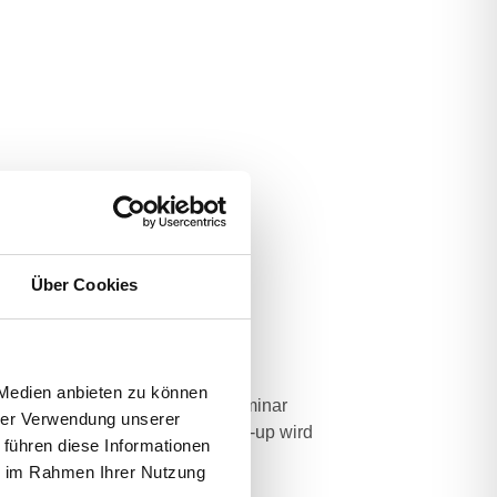
erleichtern.
Über Cookies
-Up ca. 2–3 Wochen später an.
 Medien anbieten zu können
abei zu unterstützen, die im Seminar
hrer Verwendung unserer
onkrete Termin für dieses Follow-up wird
 führen diese Informationen
hme ist freiwillig.
ie im Rahmen Ihrer Nutzung