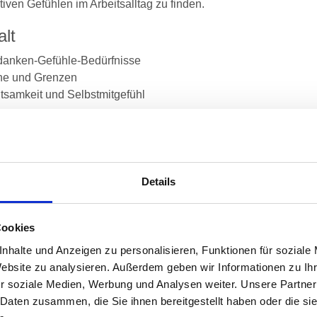
iven Gefühlen im Arbeitsalltag zu finden.
alt
danken-Gefühle-Bedürfnisse
he und Grenzen
htsamkeit und Selbstmitgefühl
le
odisches Vorgehen, um den Umgang mit negativen Gefühlen zu 
lgruppe
Details
Hauptseminar hat eine Dauer von 7 Stunden.
Cookies
bieten im Anschluss ein optionales einstündiges Online-Follow
nhalte und Anzeigen zu personalisieren, Funktionen für soziale
es zusätzliche Online-Seminar dient als Praxis-Check, um Sie d
Website zu analysieren. Außerdem geben wir Informationen zu I
BALANCE IM
eiteten Methoden erfolgreich in den Alltag zu übertragen. Der k
r soziale Medien, Werbung und Analysen weiter. Unsere Partner
insam mit den Teilnehmenden im Seminar abgestimmt. Die Teilna
AG
 Daten zusammen, die Sie ihnen bereitgestellt haben oder die s