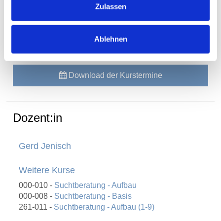
Datum
03.12.2026
Zulassen
Uhrzeit
15:00 - 18:00 Uhr
Ort
Wendenstr. 493, 20537 Hamburg
Ablehnen
Download der Kurstermine
Dozent:in
Gerd Jenisch
Weitere Kurse
000-010 -
Suchtberatung - Aufbau
000-008 -
Suchtberatung - Basis
261-011 -
Suchtberatung - Aufbau (1-9)