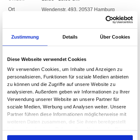
Ort
Wendenstr. 493, 20537 Hamburg
Datum
12.11.2026
Zustimmung
Details
Über Cookies
Uhrzeit
15:00 - 18:00 Uhr
Ort
Wendenstr. 493, 20537 Hamburg
Diese Webseite verwendet Cookies
Datum
19.11.2026
Wir verwenden Cookies, um Inhalte und Anzeigen zu
Uhrzeit
15:00 - 18:00 Uhr
personalisieren, Funktionen für soziale Medien anbieten
zu können und die Zugriffe auf unsere Website zu
Ort
Wendenstr. 493, 20537 Hamburg
analysieren. Außerdem geben wir Informationen zu Ihrer
Verwendung unserer Website an unsere Partner für
Datum
26.11.2026
soziale Medien, Werbung und Analysen weiter. Unsere
Uhrzeit
Partner führen diese Informationen möglicherweise mit
15:00 - 18:00 Uhr
weiteren Daten zusammen, die Sie ihnen bereitgestellt
Ort
Wendenstr. 493, 20537 Hamburg
haben oder die sie im Rahmen Ihrer Nutzung der Dienste
gesammelt haben.