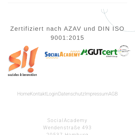
Zertifiziert nach AZAV und DIN ISO
9001:2015
Home
Kontakt
Login
Datenschutz
Impressum
AGB
SocialAcademy
Wendenstraße 493
20537 Hamburg