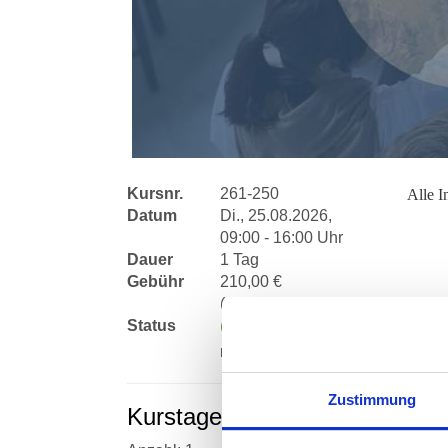
Kursnr.
261-250
Alle I
Datum
Di., 25.08.2026,
09:00 - 16:00 Uhr
Dauer
1 Tag
Gebühr
210,00 €
(erm. 0,00 €)
Status
Anmeldung
möglich
Zustimmung
Kurstage
Da