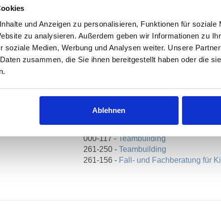
Cookies
08.2026
09:00 - 16:00 Uhr
Wendenst
nhalte und Anzeigen zu personalisieren, Funktionen für soziale
Website zu analysieren. Außerdem geben wir Informationen zu I
r soziale Medien, Werbung und Analysen weiter. Unsere Partner
 Daten zusammen, die Sie ihnen bereitgestellt haben oder die s
n.
e Traulsen
Weitere Kurse
000-103 -
Fall- und Fachberatung für Kit
Ablehnen
000-006 -
Kinderschutzfachkraft – Zerti
Fachkraft" InsoFa
000-117 -
Teambuilding
261-250 -
Teambuilding
261-156 -
Fall- und Fachberatung für Kit