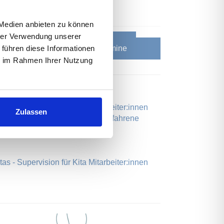
r. 493, 20537 Hamburg
 Medien anbieten zu können
hrer Verwendung unserer
Jetzt anmelden
 führen diese Informationen
Download der Kurstermine
ie im Rahmen Ihrer Nutzung
as - Supervision für Kita Mitarbeiter:innen
Zulassen
fikatsausbildung zur "Insoweit erfahrene
as - Supervision für Kita Mitarbeiter:innen