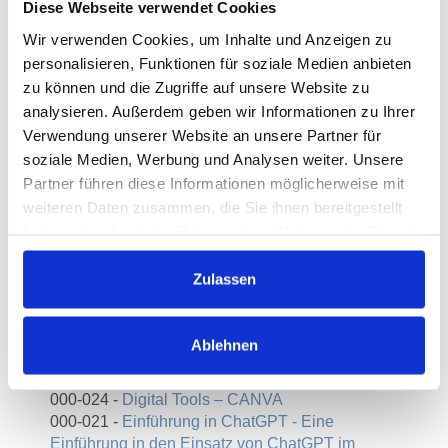
Diese Webseite verwendet Cookies
Datum
Wir verwenden Cookies, um Inhalte und Anzeigen zu
261-236 - Digital Tools – CANVA
personalisieren, Funktionen für soziale Medien anbieten
Datum
Mo., 12.10.2026 11:00 Uhr- Mo.,
zu können und die Zugriffe auf unsere Website zu
12.10.2026 13:00 Uhr
analysieren. Außerdem geben wir Informationen zu Ihrer
Ort
online
Verwendung unserer Website an unsere Partner für
soziale Medien, Werbung und Analysen weiter. Unsere
Partner führen diese Informationen möglicherweise mit
weiteren Daten zusammen, die Sie ihnen bereitgestellt
Dozent:in
haben oder die sie im Rahmen Ihrer Nutzung der Dienste
gesammelt haben.
Jennifer Zaborski
Zulassen
Weitere Kurse
Ablehnen
000-020 -
AI for Beginners – Einführung in die
Welt der Künstlichen Intelligenz
000-024 -
Digital Tools – CANVA
000-021 -
Einführung in ChatGPT - Eine
Einführung in den Einsatz von ChatGPT im