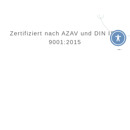
Zertifiziert nach AZAV und DIN ISO
9001:2015
Home
Kontakt
Login
Datenschutz
Impressum
AGB
SocialAcademy
Wendenstraße 493