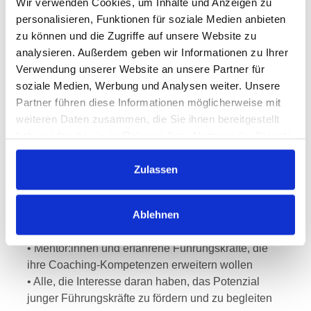
Wir verwenden Cookies, um Inhalte und Anzeigen zu
Ziele
personalisieren, Funktionen für soziale Medien anbieten
zu können und die Zugriffe auf unsere Website zu
Vermittlung systemischer Coachingtechniken für die
analysieren. Außerdem geben wir Informationen zu Ihrer
Begleitung junger Führungskräfte.
Verwendung unserer Website an unsere Partner für
soziale Medien, Werbung und Analysen weiter. Unsere
Zielgruppe
Partner führen diese Informationen möglicherweise mit
• Führungskräfte, die junge Talente in ihrer neuen
weiteren Daten zusammen, die Sie ihnen bereitgestellt
Rolle unterstützen möchten
haben oder die sie im Rahmen Ihrer Nutzung der Dienste
• Coaches und Trainer:innen, die sich auf die
gesammelt haben.
Entwicklung von Nachwuchsführungskräften
Zulassen
spezialisieren
• Personalentwickler:innen und HR-Professionals,
Ablehnen
die systemische Coachingansätze kennenlernen
möchten
• Mentor:innen und erfahrene Führungskräfte, die
ihre Coaching-Kompetenzen erweitern wollen
• Alle, die Interesse daran haben, das Potenzial
junger Führungskräfte zu fördern und zu begleiten