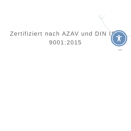
Zertifiziert nach AZAV und DIN ISO
9001:2015
Home
Kontakt
Login
Datenschutz
Impressum
AGB
SocialAcademy
Wendenstraße 493