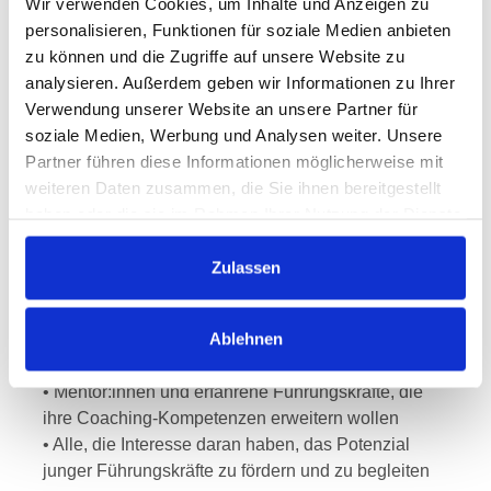
Wir verwenden Cookies, um Inhalte und Anzeigen zu
Ziele
personalisieren, Funktionen für soziale Medien anbieten
zu können und die Zugriffe auf unsere Website zu
Vermittlung systemischer Coachingtechniken für die
analysieren. Außerdem geben wir Informationen zu Ihrer
Begleitung junger Führungskräfte.
Verwendung unserer Website an unsere Partner für
soziale Medien, Werbung und Analysen weiter. Unsere
Zielgruppe
Partner führen diese Informationen möglicherweise mit
• Führungskräfte, die junge Talente in ihrer neuen
weiteren Daten zusammen, die Sie ihnen bereitgestellt
Rolle unterstützen möchten
haben oder die sie im Rahmen Ihrer Nutzung der Dienste
• Coaches und Trainer:innen, die sich auf die
gesammelt haben.
Entwicklung von Nachwuchsführungskräften
Zulassen
spezialisieren
• Personalentwickler:innen und HR-Professionals,
Ablehnen
die systemische Coachingansätze kennenlernen
möchten
• Mentor:innen und erfahrene Führungskräfte, die
ihre Coaching-Kompetenzen erweitern wollen
• Alle, die Interesse daran haben, das Potenzial
junger Führungskräfte zu fördern und zu begleiten