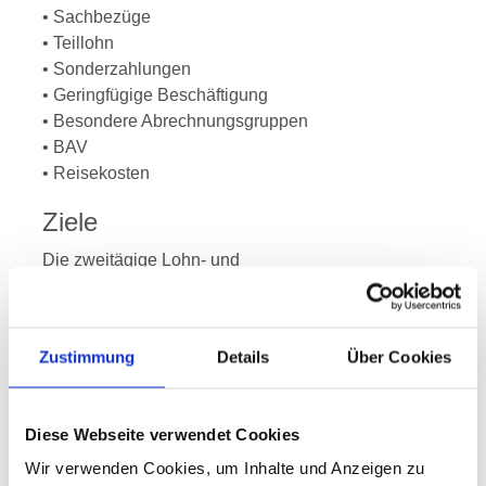
• Sachbezüge
• Teillohn
• Sonderzahlungen
• Geringfügige Beschäftigung
• Besondere Abrechnungsgruppen
• BAV
• Reisekosten
Ziele
Die zweitägige Lohn- und
Gehaltsabrechnungsschulung vermittelt das zur
Durchführung der Lohn- und Gehaltsabrechnung
relevante Wissen entsprechend dem neuesten
Zustimmung
Details
Über Cookies
Gesetzesstand im Arbeits-, Lohnsteuer- und
Sozialversicherungsrecht. Im Zentrum stehen dabei
die verschiedenen Arbeitsprozesse, die im Laufe
Diese Webseite verwendet Cookies
eines Kalenderjahres in der Lohn- und
Wir verwenden Cookies, um Inhalte und Anzeigen zu
Gehaltsbuchhaltung einmalig oder periodisch