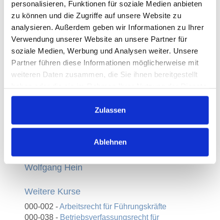
personalisieren, Funktionen für soziale Medien anbieten
anfallen, sowie die aktuellen Änderungen im
zu können und die Zugriffe auf unsere Website zu
Lohnsteuer- und Sozialversicherungsrecht.
analysieren. Außerdem geben wir Informationen zu Ihrer
Zielgruppe
Verwendung unserer Website an unsere Partner für
soziale Medien, Werbung und Analysen weiter. Unsere
Nicht nur für Fach- und Führungskräfte aus
Partner führen diese Informationen möglicherweise mit
Personalmanagement und Rechnungswesen,
weiteren Daten zusammen, die Sie ihnen bereitgestellt
sondern auch für Gründer:innen und
haben oder die sie im Rahmen Ihrer Nutzung der Dienste
Geschäftsführer:innen, die die Lohnbuchhaltung
gesammelt haben.
selbst übernehmen
Zulassen
Dozent:in
Ablehnen
Wolfgang Hein
Weitere Kurse
000-002 -
Arbeitsrecht für Führungskräfte
000-038 -
Betriebsverfassungsrecht für