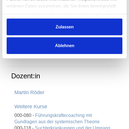
weiteren Daten zusammen, die Sie ihnen bereitgestellt
Datum
261-122 - Führungskräftecoaching mit
haben oder die sie im Rahmen Ihrer Nutzung der Dienste
Gundlagen aus der systemischen
gesammelt haben.
Theorie
Zulassen
Datum
Fr., 25.09.2026 09:00 Uhr- Fr.,
25.09.2026 16:00 Uhr
Ablehnen
Ort
Wendenstr. 493, 20537 Hamburg
Dozent:in
Martin Röder
Weitere Kurse
000-080 -
Führungskräftecoaching mit
Gundlagen aus der systemischen Theorie
000-118 -
Suchterkrankungen und der Umgang