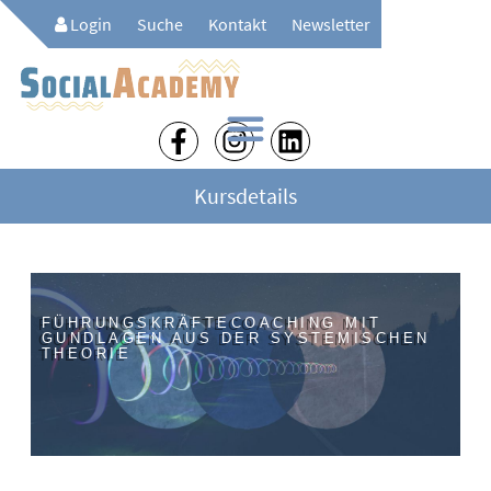
Login
Suche
Kontakt
Newsletter
Kursdetails
FÜHRUNGSKRÄFTECOACHING MIT
GUNDLAGEN AUS DER SYSTEMISCHEN
THEORIE