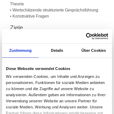
Theorie
• Wertschätzende strukturierte Gesprächsführung
• Konstruktive Fragen
Ziele
• Die Teilnehmenden kennen die Grundidee der
systemischen Theorie
• Die Teilnehmenden sind in der Lage, die
Zustimmung
Details
Über Cookies
strukturierte Gesprächsführung anzuwenden
• Die Teilnehmenden nutzen konstruktive Fragen im
Rahmen der Gesprächsführung
Diese Webseite verwendet Cookies
Wir verwenden Cookies, um Inhalte und Anzeigen zu
Zielgruppe
personalisieren, Funktionen für soziale Medien anbieten
Führungskräfte aller Hierarchieebenen
zu können und die Zugriffe auf unsere Website zu
analysieren. Außerdem geben wir Informationen zu Ihrer
Verwendung unserer Website an unsere Partner für
Termine
soziale Medien, Werbung und Analysen weiter. Unsere
Partner führen diese Informationen möglicherweise mit