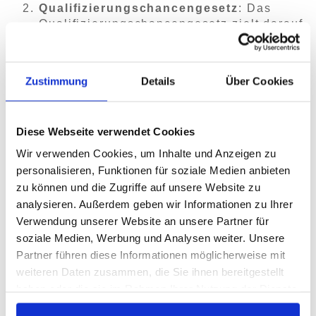
Qualifizierungschancengesetz
: Das
Qualifizierungschancengesetz zielt darauf
ab, Beschäftigte bei
Weiterbildungsmaßnahmen zu
unterstützen, insbesondere in Zeiten des
Zustimmung
Details
Über Cookies
Strukturwandels und der Digitalisierung.
Es bietet verschiedene
Fördermöglichkeiten, darunter Zuschüsse
Diese Webseite verwendet Cookies
zu Weiterbildungskosten und
Qualifizierungsberatung. Informationen
Wir verwenden Cookies, um Inhalte und Anzeigen zu
zum Qualifizierungschancengesetz und
personalisieren, Funktionen für soziale Medien anbieten
zur Antragsstellung finden Sie auf der
zu können und die Zugriffe auf unsere Website zu
Webseite der Bundesagentur für Arbeit
analysieren. Außerdem geben wir Informationen zu Ihrer
(BA):
Aus- und Weiterbildungsgesetz:
Verwendung unserer Website an unsere Partner für
Neue Fördermöglichkeiten ab April 2024 |
soziale Medien, Werbung und Analysen weiter. Unsere
Bundesagentur für Arbeit
Partner führen diese Informationen möglicherweise mit
(arbeitsagentur.de)
und auch hier:
weiteren Daten zusammen, die Sie ihnen bereitgestellt
Hamburger Weiterbildungsbonus PLUS
(zwei-p.org)
haben oder die sie im Rahmen Ihrer Nutzung der Dienste
gesammelt haben.