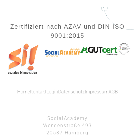
Zertifiziert nach AZAV und DIN ISO
9001:2015
Home
Kontakt
Login
Datenschutz
Impressum
AGB
SocialAcademy
Wendenstraße 493
20537 Hamburg