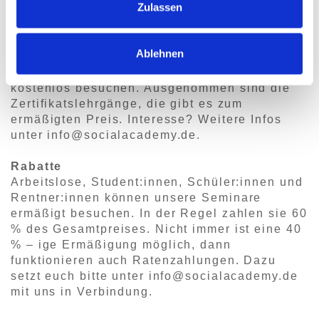
Zulassen
SocialAcademy-Flatrate
Wir bieten allen Unternehmen eine
SocialAcademy-Flatrate an. Für nur 600,- €
Ablehnen
pro Mitarbeitenden und Jahr können diese
nahezu alle Seminare der SocialAcademy
kostenlos besuchen. Ausgenommen sind die
Zertifikatslehrgänge, die gibt es zum
ermäßigten Preis. Interesse? Weitere Infos
unter info@socialacademy.de.
Rabatte
Arbeitslose, Student:innen, Schüler:innen und
Rentner:innen können unsere Seminare
ermäßigt besuchen. In der Regel zahlen sie 60
% des Gesamtpreises. Nicht immer ist eine 40
% – ige Ermäßigung möglich, dann
funktionieren auch Ratenzahlungen. Dazu
setzt euch bitte unter info@socialacademy.de
mit uns in Verbindung.