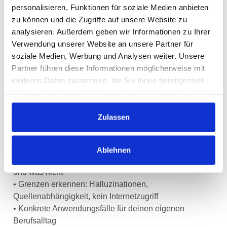
• Was NotebookLM ist und wie es sich von ChatGPT
personalisieren, Funktionen für soziale Medien anbieten
und Gemini unterscheidet (quellenbasiert statt freie
zu können und die Zugriffe auf unsere Website zu
Generierung)
analysieren. Außerdem geben wir Informationen zu Ihrer
• Ein Notebook anlegen und Quellen einbinden: PDF,
Verwendung unserer Website an unsere Partner für
Word, Webseiten, YouTube-Videos und Audiodateien
soziale Medien, Werbung und Analysen weiter. Unsere
• Im Chat gezielt Fragen stellen und Antworten anhand
Partner führen diese Informationen möglicherweise mit
der Quellenverweise prüfen
weiteren Daten zusammen, die Sie ihnen bereitgestellt
• Studio-Formate erstellen: Zusammenfassungen,
haben oder die sie im Rahmen Ihrer Nutzung der Dienste
Briefing-Dokumente, FAQ und Study Guides
gesammelt haben.
• Audio Overview: aus deinen Quellen einen
Zulassen
deutschsprachigen Podcast erzeugen
• Video Overview und Mindmap zur Visualisierung
komplexer Inhalte nutzen
Ablehnen
• Datenschutz und DSGVO: Was du hochladen darfst
und was nicht
• Grenzen erkennen: Halluzinationen,
Quellenabhängigkeit, kein Internetzugriff
• Konkrete Anwendungsfälle für deinen eigenen
Berufsalltag