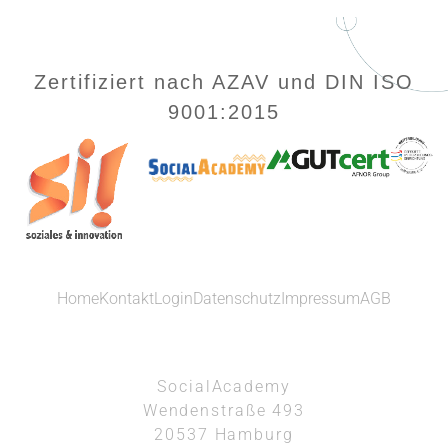
Zertifiziert nach AZAV und DIN ISO
9001:2015
Home
Kontakt
Login
Datenschutz
Impressum
AGB
SocialAcademy
Wendenstraße 493
20537 Hamburg