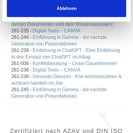
achtsam handeln im Job
Ablehnen
000-107 -
Mentale Stärke im Job
000-140 -
NotebookLM für Einsteiger:innen – aus
deinen Dokumenten wird dein Wissensassistent
261-235 -
Digital Tools – CANVA
261-244 -
Einführung in Gamma - die nächste
Generation von Präsentationen
261-239 -
Einführung in ChatGPT - Eine Einführung
in den Einsatz von ChatGPT im Alltag
261-006 -
Konfliktberatung – Unser Dauerbrenner!
261-236 -
Digital Tools – CANVA
261-238 -
Gesunde Grenzen - Klar kommunizieren &
achtsam handeln im Job
261-245 -
Einführung in Gamma - die nächste
Generation von Präsentationen
Zertifiziert nach AZAV und DIN ISO