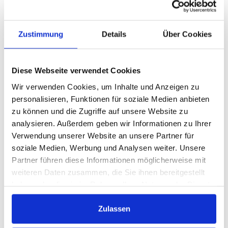
Download der Kurstermine
Zustimmung
Details
Über Cookies
Diese Webseite verwendet Cookies
Dozent:in
Wir verwenden Cookies, um Inhalte und Anzeigen zu
personalisieren, Funktionen für soziale Medien anbieten
Jennifer Zaborski
zu können und die Zugriffe auf unsere Website zu
analysieren. Außerdem geben wir Informationen zu Ihrer
Weitere Kurse
Verwendung unserer Website an unsere Partner für
000-020 -
AI for Beginners – Einführung in die Welt
soziale Medien, Werbung und Analysen weiter. Unsere
der Künstlichen Intelligenz
Partner führen diese Informationen möglicherweise mit
000-024 -
Digital Tools – CANVA
weiteren Daten zusammen, die Sie ihnen bereitgestellt
000-021 -
Einführung in ChatGPT - Eine Einführung
haben oder die sie im Rahmen Ihrer Nutzung der Dienste
in den Einsatz von ChatGPT im Alltag
gesammelt haben.
000-023 -
Einführung in Gamma - die nächste
Zulassen
Generation von Präsentationen
000-098 -
Gesunde Grenzen - Klar kommunizieren &