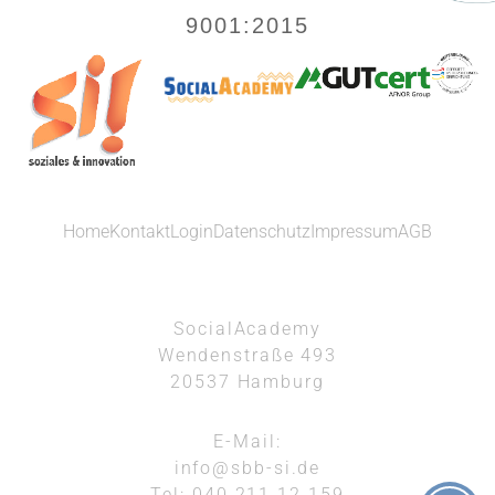
9001:2015
Home
Kontakt
Login
Datenschutz
Impressum
AGB
SocialAcademy
Wendenstraße 493
20537 Hamburg
E-Mail:
info@sbb-si.de
Tel: 040 211 12 159