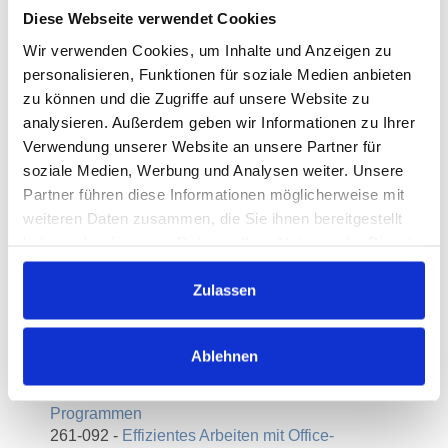
Uhrzeit
10:30 - 14:30 Uhr
Diese Webseite verwendet Cookies
Ort
Wendenstr. 493, 20537 Hamburg
Wir verwenden Cookies, um Inhalte und Anzeigen zu
personalisieren, Funktionen für soziale Medien anbieten
zu können und die Zugriffe auf unsere Website zu
analysieren. Außerdem geben wir Informationen zu Ihrer
Download der Kurstermine
Verwendung unserer Website an unsere Partner für
soziale Medien, Werbung und Analysen weiter. Unsere
Partner führen diese Informationen möglicherweise mit
Dozent:in
weiteren Daten zusammen, die Sie ihnen bereitgestellt
haben oder die sie im Rahmen Ihrer Nutzung der Dienste
gesammelt haben.
Daniel Behrens
Zulassen
Weitere Kurse
000-045 -
Bewerbungstrends verstehen -
Ablehnen
Menschen gezielt begleiten
000-056 -
Effizientes Arbeiten mit Office-
Programmen
261-092 -
Effizientes Arbeiten mit Office-