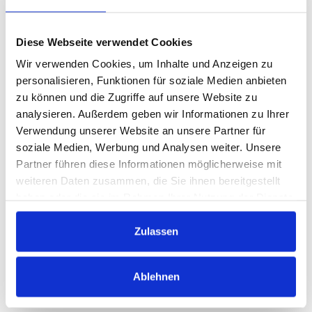
• Umgang mit Krankheit, Fehlzeiten und Sucht
• Grundlagen der Beendigung von
Diese Webseite verwendet Cookies
Arbeitsverhältnissen
Wir verwenden Cookies, um Inhalte und Anzeigen zu
- Abmahnung und Kündigung
personalisieren, Funktionen für soziale Medien anbieten
• Beteiligung des Betriebsrates
zu können und die Zugriffe auf unsere Website zu
Ziele
analysieren. Außerdem geben wir Informationen zu Ihrer
Verwendung unserer Website an unsere Partner für
Überblick, unter anderem zu den Themen
soziale Medien, Werbung und Analysen weiter. Unsere
Probezeit, Probezeitverlängerung und befristete
Partner führen diese Informationen möglicherweise mit
Arbeitsverträge.
weiteren Daten zusammen, die Sie ihnen bereitgestellt
haben oder die sie im Rahmen Ihrer Nutzung der Dienste
Zielgruppe
gesammelt haben.
Mitarbeiter:innen mit Führungsverantwortung im
Zulassen
Personalbereich, Personalverantwortliche,
Betriebs-/Abteilungsleiter und sonstige
Ablehnen
Führungskräfte, auch Führungskräfte in
Vorbereitung.