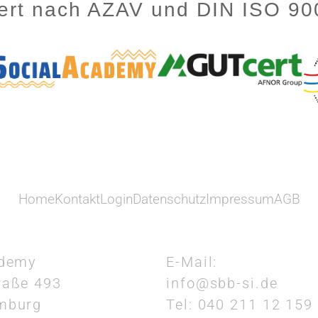
ziert nach AZAV und DIN ISO 9
Home
Kontakt
Login
Datenschutz
Impressum
AGB
ademy
E-Mail:
raße 493
info@sbb-si.de
mburg
Tel: 040 211 12 159