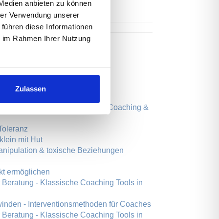
 Medien anbieten zu können
hrer Verwendung unserer
 führen diese Informationen
ie im Rahmen Ihrer Nutzung
aus toxischen Beziehungen
agog:innen
nd Ideen für gelungene
Zulassen
 - Tools für Training, Seminar, Coaching &
 Toleranz
lein mit Hut
anipulation & toxische Beziehungen
kt ermöglichen
 Beratung - Klassische Coaching Tools in
inden - Interventionsmethoden für Coaches
 Beratung - Klassische Coaching Tools in