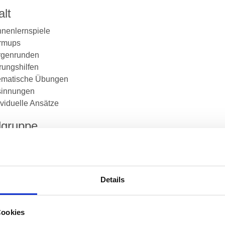
alt
nnenlernspiele
rmups
rgenrunden
rungshilfen
ematische Übungen
sinnungen
ividuelle Ansätze
lgruppe
 die mit Menschen arbeiten
Details
tzt anmelden
Datum
1-082 - Erlebnisaktivierende Übungen - Tools für
Do., 17.1
Cookies
aining, Seminar, Coaching & Beratung
Uhr- Do.,