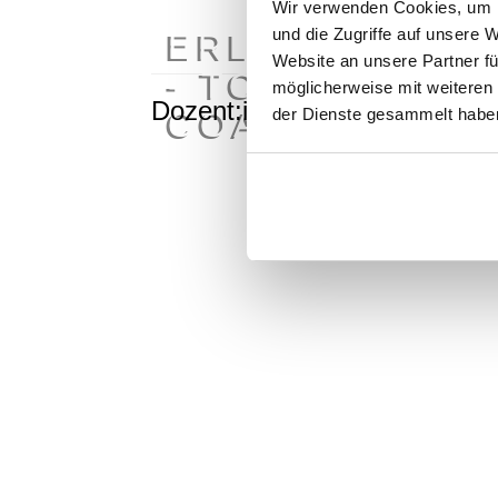
Wir verwenden Cookies, um I
und die Zugriffe auf unsere 
ERLEBNISAKT
Website an unsere Partner fü
- TOOLS FÜR 
möglicherweise mit weiteren
Dozent:in
Turi
COACHING & 
der Dienste gesammelt habe