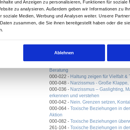
nhalte und Anzeigen zu personalisieren, Funktionen für soziale
16:00 Uhr
Website zu analysieren. Außerdem geben wir Informationen zu I
IVIERENDE ÜBUNGEN
r soziale Medien, Werbung und Analysen weiter. Unsere Partner
TRAINING, SEMINAR,
 Daten zusammen, die Sie ihnen bereitgestellt haben oder die s
d Müller
Weitere Kurse
BERATUNG
n.
000-018 -
Beziehungsgift - Befreiung 
000-028 -
Burnout-Prophylaxe für Päd
000-116 -
Digital & Lebendig: Kniffe u
Ablehnen
Onlineveranstaltungen
000-050 -
Erlebnisaktivierende Übungen
Beratung
000-022 -
Haltung zeigen für Vielfalt &
000-048 -
Narzissmus - Große Klappe, k
000-036 -
Narzissmus – Gaslighting, M
erkennen und verstehen
000-042 -
Nein. Grenzen setzen, Konta
000-064 -
Toxische Beziehungen in der
Aktion
000-082 -
Toxische Beziehungen überw
261-104 -
Toxische Beziehungen in der