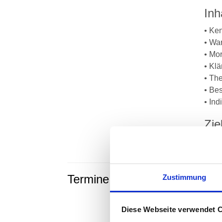
Inh
• Ke
• Wa
• Mo
• Klä
• Th
• Be
• Ind
Zie
Alle,
Termine
Zustimmung
Je
26
Diese Webseite verwendet 
Tr