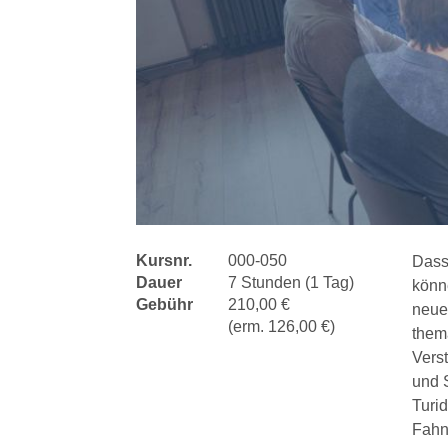
Kursnr.
000-050
Dass 
Dauer
7 Stunden (1 Tag)
könne
Gebühr
210,00 €
neue
(erm. 126,00 €)
them
Vers
und S
Turid
Fahn