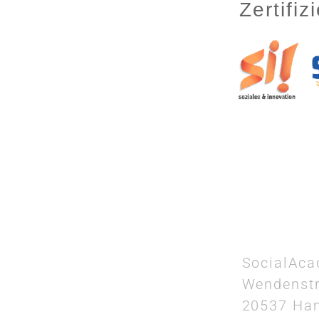
Zertifi
SocialAc
Wendenst
20537 Ha