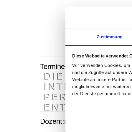
Zie
Befä
Zie
Zustimmung
alle
Diese Webseite verwendet 
Termine
Wir verwenden Cookies, um I
Je
und die Zugriffe auf unsere 
DIE ARBEIT M
Website an unsere Partner fü
261
INTERVENTIO
möglicherweise mit weiteren
In
PERSPEKTIVW
der Dienste gesammelt habe
En
ENTSCHEIDUN
Dozent:in
Patr