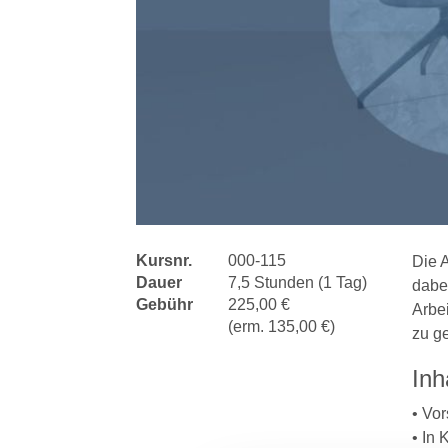
Kursnr.
000-115
Die A
Dauer
7,5 Stunden (1 Tag)
dabe
Gebühr
225,00 €
Arbe
(erm. 135,00 €)
zu g
Inh
• Vor
• In