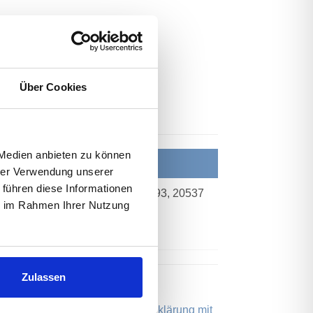
Über Cookies
 Medien anbieten zu können
Ort
hrer Verwendung unserer
 führen diese Informationen
0.2026 09:00
Wendenstr. 493, 20537
ie im Rahmen Ihrer Nutzung
 19.10.2026
Hamburg
Zulassen
 Klient:innen- Nachhaltige Zielerklärung mit