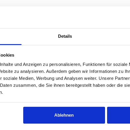
le
higung zur Anwendung der Methode
lgruppe
Details
Cookies
nhalte und Anzeigen zu personalisieren, Funktionen für soziale
tzt anmelden
Datum
Website zu analysieren. Außerdem geben wir Informationen zu I
IT STÜHLEN - KLEINE
r soziale Medien, Werbung und Analysen weiter. Unsere Partner
-243 - Die Arbeit mit Stühlen - Kleine
Mo., 19.1
NEN FÜR
 Daten zusammen, die Sie ihnen bereitgestellt haben oder die s
terventionen für Perspektivwechsel und
Uhr- Mo.,
ECHSEL UND
n.
tscheidungsfindung
16:30 Uhr
GSFINDUNG
Ablehnen
icia Kropfreiter
Weitere Kurse
000-101 -
Auftrags- und Zielklärung mit